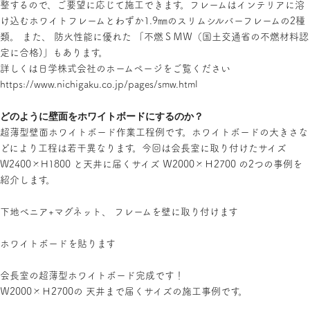
整するので、ご要望に応じて施工できます。フレームはインテリアに溶
け込むホワイトフレームとわずか1.9㎜のスリムシルバーフレームの2種
類。 また、 防火性能に優れた 「不燃ＳＭＷ（国土交通省の不燃材料認
定に合格)」もあります。
詳しくは日学株式会社のホームページをご覧ください
https://www.nichigaku.co.jp/pages/smw.html
どのように壁面をホワイトボードにするのか？
超薄型壁面ホワイトボード作業工程例です。ホワイトボードの大きさな
どにより工程は若干異なります。今回は会長室に取り付けたサイズ
W2400×H1800 と天井に届くサイズ Ｗ2000×Ｈ2700 の2つの事例を
紹介します。
下地べニア+マグネット、 フレームを壁に取り付けます
ホワイトボードを貼ります
会長室の超薄型ホワイトボード完成です！
Ｗ2000×Ｈ2700の 天井まで届くサイズの施工事例です。